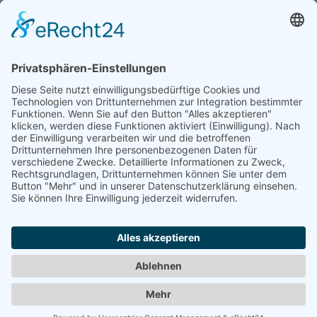
Änderung vorschlagen | Fehler melden
×
Bitte teilen Sie uns mit, welche Informationen fehlerhaft oder
veraltet sind:
Internet-Adresse fehlt oder ist falsch
E-Mail-Adresse fehlt oder ist falsch
Telefonnummer, Faxnummer oder Anschrift ist falsch
Firma existiert nicht mehr
Firmenname ist falsch
Ihre Nachricht an uns
Optional
Sicherheitsfrage:
Bitte addieren Sie:
10 + 5
= ?
Abbrechen
Abschicken
Werben in diesem Portal
•
Kontakt / Impressum
•
Datenschutzerklärung
•
Cookie-Einstellungen