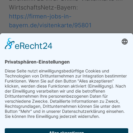
WirtschaftsNetz-Bayern:
https://firmen-jobs-in-
bayern.de/visitenkarte/95801
Tipp: Nutzen Sie diese kurze Internet-Adresse in E-
Mails, Signaturen sowie in Ihren Profilen auf
Business- und Branchenplattformen.
Daten ändern (Inhaber) •
Drucken • Änderung
vorschlagen
Daten ändern (für Inhaber)
•
Änderung
vorschlagen
•
Drucken